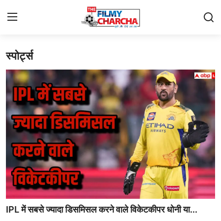
स्पोर्ट्स
Home
संपर्क करें
बॉलीवुड
टेलीविज़न
लाइफस्टाइल
ओटीटी
मूवी रिव्यू
IPL में सबसे ज्यादा डिसमिसल करने वाले विकेटकीपर धोनी या...
एस्ट्रो